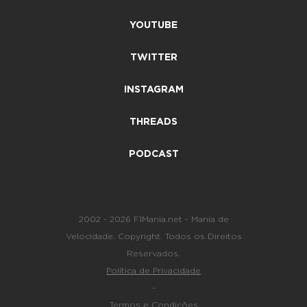
YOUTUBE
TWITTER
INSTAGRAM
THREADS
PODCAST
2002 - 2026 F1Mania.net - Mania de
Velocidade. Copyright. Todos os Direitos
Reservados.
Política de Privacidade
-
Termos e Condições