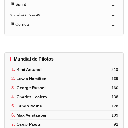
🏁 Sprint
...
🏎️ Classificação
...
🏁 Corrida
...
Mundial de Pilotos
1.
Kimi Antonelli
219
2.
Lewis Hamilton
169
3.
George Russell
160
4.
Charles Leclerc
138
5.
Lando Norris
128
6.
Max Verstappen
109
7.
Oscar Piastri
92