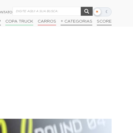
☀
☾
NTATO
Alternar
modo
P
COPA TRUCK
CARROS
+ CATEGORIAS
SCORE
escuro