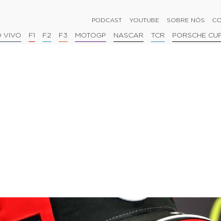
PODCAST
YOUTUBE
SOBRE NÓS
CO
 VIVO
F1
F2
F3
MOTOGP
NASCAR
TCR
PORSCHE CU