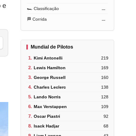
 e
🏎️ Classificação
...
🏁 Corrida
...
Mundial de Pilotos
1.
Kimi Antonelli
219
2.
Lewis Hamilton
169
3.
George Russell
160
4.
Charles Leclerc
138
5.
Lando Norris
128
6.
Max Verstappen
109
7.
Oscar Piastri
92
8.
Isack Hadjar
68
9.
Liam Lawson
43