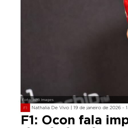
Foto: XPB Images
Nathalia De Vivo |
19 de janeiro de 2026 - 
F1
F1: Ocon fala im