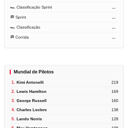
🏎️ Classificação Sprint
...
🏁 Sprint
...
🏎️ Classificação
...
🏁 Corrida
...
Mundial de Pilotos
1.
Kimi Antonelli
219
2.
Lewis Hamilton
169
3.
George Russell
160
4.
Charles Leclerc
138
5.
Lando Norris
128
6.
Max Verstappen
109