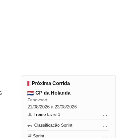
Próxima Corrida
s
GP da Holanda
Zandvoort
21/08/2026 a 23/08/2026
🏋️‍♂️ Treino Livre 1
...
🏎️ Classificação Sprint
...
r
🏁 Sprint
...