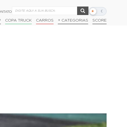
☀
☾
NTATO
Alternar
modo
P
COPA TRUCK
CARROS
+ CATEGORIAS
SCORE
escuro