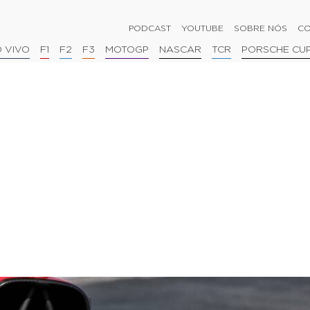
PODCAST
YOUTUBE
SOBRE NÓS
CO
 VIVO
F1
F2
F3
MOTOGP
NASCAR
TCR
PORSCHE CU