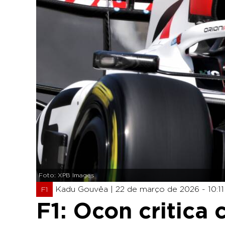
Foto: XPB Images
Kadu Gouvêa |
22 de março de 2026 - 10:11
F1
F1: Ocon critica