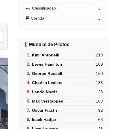
🏎️ Classificação
...
🏁 Corrida
...
Mundial de Pilotos
1.
Kimi Antonelli
219
2.
Lewis Hamilton
169
3.
George Russell
160
4.
Charles Leclerc
138
5.
Lando Norris
128
6.
Max Verstappen
109
7.
Oscar Piastri
92
8.
Isack Hadjar
68
9.
Liam Lawson
43