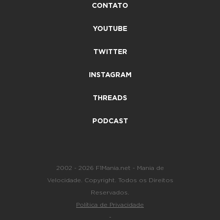
CONTATO
YOUTUBE
TWITTER
INSTAGRAM
THREADS
PODCAST
2002 - 2026 F1Mania.net - Mania de
Velocidade. Copyright. Todos os Direitos
Reservados.
Política de Privacidade
-