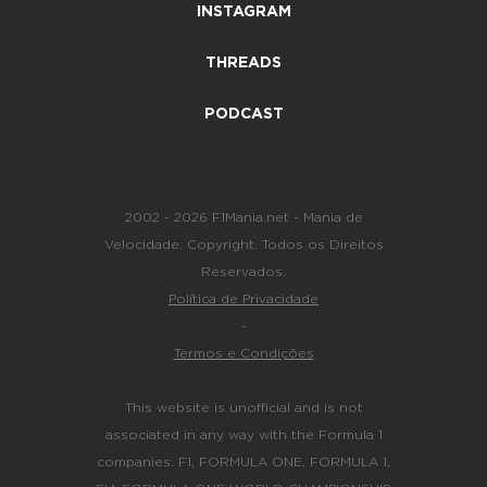
INSTAGRAM
THREADS
PODCAST
2002 - 2026 F1Mania.net - Mania de
Velocidade. Copyright. Todos os Direitos
Reservados.
Política de Privacidade
-
Termos e Condições
This website is unofficial and is not
associated in any way with the Formula 1
companies. F1, FORMULA ONE, FORMULA 1,