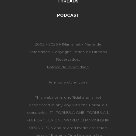
THREADS
PODCAST
2002 - 2026 F1Mania.net - Mania de
Velocidade. Copyright. Todos os Direitos
Reservados.
Política de Privacidade
-
Termos e Condições
This website is unofficial and is not
associated in any way with the Formula 1
companies. F1, FORMULA ONE, FORMULA 1,
FIA FORMULA ONE WORLD CHAMPIONSHIP,
GRAND PRIX and related marks are trade
marks of Formula One Licensing B.V.