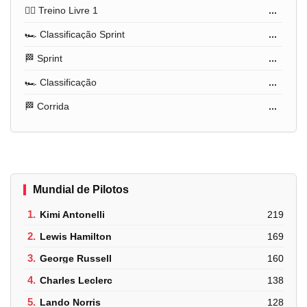
🏋️‍♂️ Treino Livre 1
...
🏎️ Classificação Sprint
...
🏁 Sprint
...
🏎️ Classificação
...
🏁 Corrida
...
Mundial de Pilotos
1.
Kimi Antonelli
219
2.
Lewis Hamilton
169
3.
George Russell
160
4.
Charles Leclerc
138
5.
Lando Norris
128