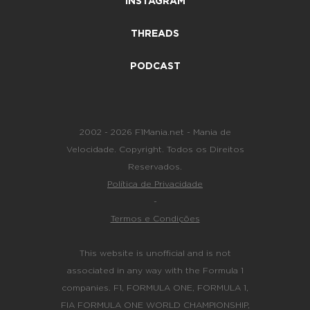
INSTAGRAM
THREADS
PODCAST
2002 - 2026 F1Mania.net - Mania de
Velocidade. Copyright. Todos os Direitos
Reservados.
Política de Privacidade
-
Termos e Condições
This website is unofficial and is not
associated in any way with the Formula 1
companies. F1, FORMULA ONE, FORMULA 1,
FIA FORMULA ONE WORLD CHAMPIONSHIP,