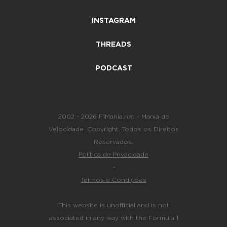
INSTAGRAM
THREADS
PODCAST
2002 - 2026 F1Mania.net - Mania de
Velocidade. Copyright. Todos os Direitos
Reservados.
Política de Privacidade
-
Termos e Condições
This website is unofficial and is not
associated in any way with the Formula 1