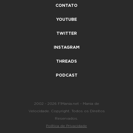
CONTATO
YOUTUBE
TWITTER
INSTAGRAM
THREADS
PODCAST
2002 - 2026 F1Mania.net - Mania de
Velocidade. Copyright. Todos os Direitos
Reservados.
Política de Privacidade