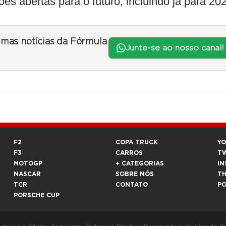
s abertas para o futuro, incluindo já para 20
timas notícias da Fórmula
Junte-se ao nosso canal!
F2
COPA TRUCK
Y
F3
CARROS
T
MOTOGP
+ CATEGORIAS
IN
NASCAR
SOBRE NÓS
T
TCR
CONTATO
P
PORSCHE CUP