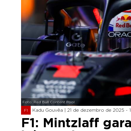
Foto: Red Bull Content Pool
Kadu Gouvêa |
21 de dezembro de 2025 - 
F1
F1: Mintzlaff ga