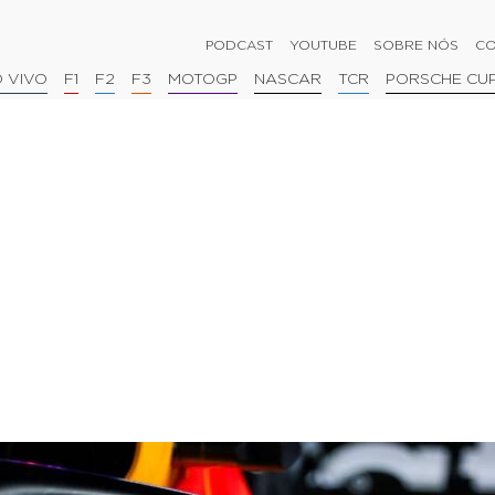
PODCAST
YOUTUBE
SOBRE NÓS
CO
 VIVO
F1
F2
F3
MOTOGP
NASCAR
TCR
PORSCHE CU