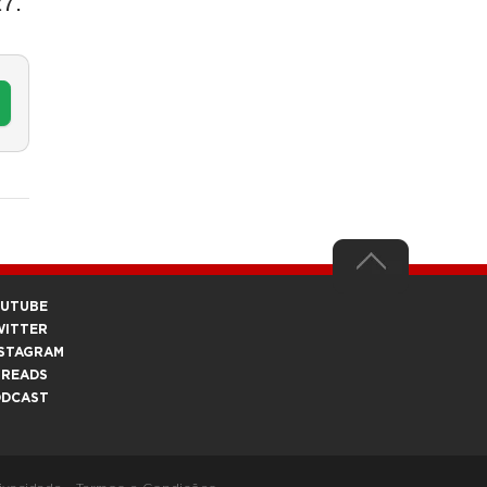
27.
OUTUBE
WITTER
STAGRAM
HREADS
ODCAST