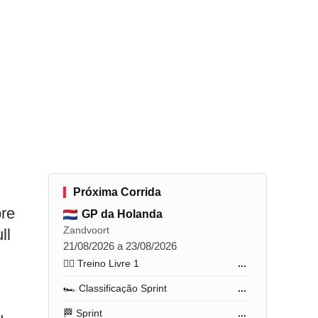
Próxima Corrida
bre
GP da Holanda
Zandvoort
ll
21/08/2026 a 23/08/2026
🏋️‍♂️ Treino Livre 1
...
🏎️ Classificação Sprint
...
🏁 Sprint
...