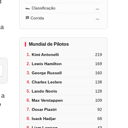
d
🏎️ Classificação
...
🏁 Corrida
...
da
Mundial de Pilotos
1.
Kimi Antonelli
219
2.
Lewis Hamilton
169
3.
George Russell
160
4.
Charles Leclerc
138
5.
Lando Norris
128
 a
6.
Max Verstappen
109
o
7.
Oscar Piastri
92
8.
Isack Hadjar
68
9.
Liam Lawson
43