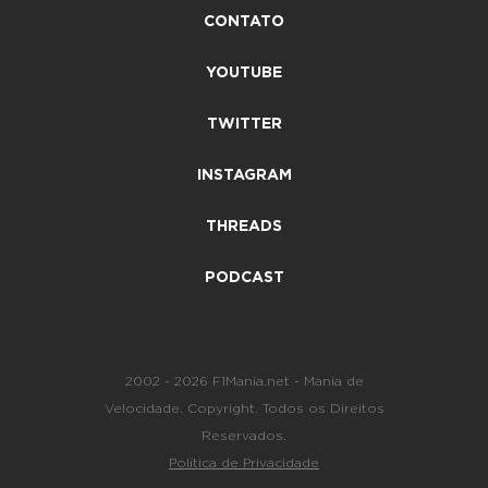
CONTATO
YOUTUBE
TWITTER
INSTAGRAM
THREADS
PODCAST
2002 - 2026 F1Mania.net - Mania de
Velocidade. Copyright. Todos os Direitos
Reservados.
Política de Privacidade