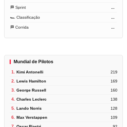
🏁 Sprint
...
🏎️ Classificação
...
🏁 Corrida
...
Mundial de Pilotos
1.
Kimi Antonelli
219
2.
Lewis Hamilton
169
3.
George Russell
160
4.
Charles Leclerc
138
5.
Lando Norris
128
6.
Max Verstappen
109
7.
Oscar Piastri
92