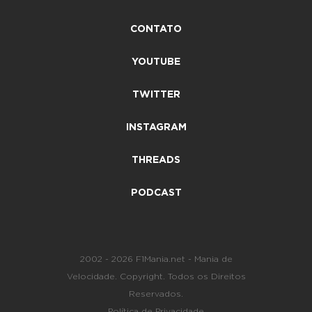
CONTATO
YOUTUBE
TWITTER
INSTAGRAM
THREADS
PODCAST
2002 - 2026 F1Mania.net - Mania de
Velocidade. Copyright. Todos os Direitos
Reservados.
Política de Privacidade