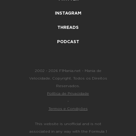
INSTAGRAM
THREADS
PODCAST
2002 - 2026 F1Mania.net - Mania de
Velocidade. Copyright. Todos os Direitos
Reservados.
Política de Privacidade
-
Termos e Condições
This website is unofficial and is not
associated in any way with the Formula 1