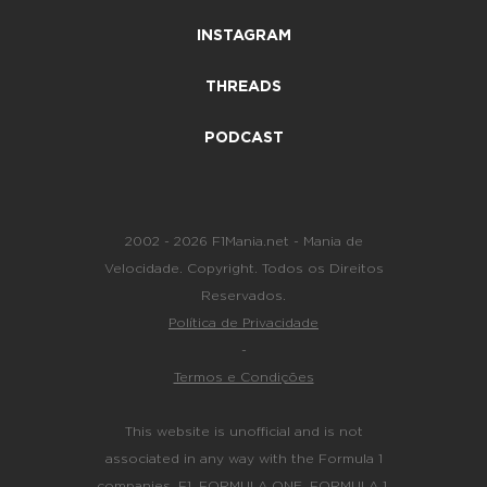
INSTAGRAM
THREADS
PODCAST
2002 - 2026 F1Mania.net - Mania de
Velocidade. Copyright. Todos os Direitos
Reservados.
Política de Privacidade
-
Termos e Condições
This website is unofficial and is not
associated in any way with the Formula 1
companies. F1, FORMULA ONE, FORMULA 1,