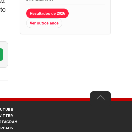
ez
to
Resultados de 2026
Ver outros anos
OUTUBE
WITTER
STAGRAM
HREADS