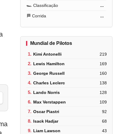
🏎️ Classificação
...
🏁 Corrida
...
a
Mundial de Pilotos
1.
Kimi Antonelli
219
2.
Lewis Hamilton
169
3.
George Russell
160
4.
Charles Leclerc
138
5.
Lando Norris
128
6.
Max Verstappen
109
7.
Oscar Piastri
92
8.
Isack Hadjar
68
uma
9.
Liam Lawson
43
a