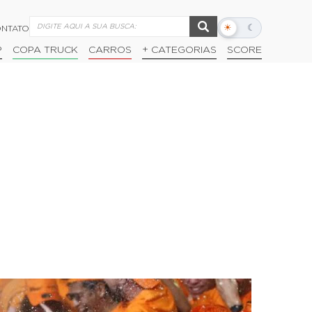
☀
☾
NTATO
Alternar
modo
P
COPA TRUCK
CARROS
+ CATEGORIAS
SCORE
escuro