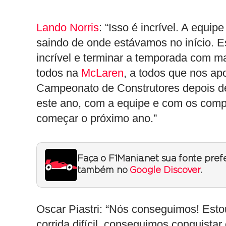
Lando Norris
:
“Isso é incrível. A equip
saindo de onde estávamos no início. E
incrível e terminar a temporada com ma
todos na
McLaren
, a todos que nos apo
Campeonato de Construtores depois de 
este ano, com a equipe e com os comp
começar o próximo ano.”
Faça o F1Mania.net sua fonte pref
também no
Google Discover
.
Oscar Piastri:
“Nós conseguimos! Estou
corrida difícil, conseguimos conquista