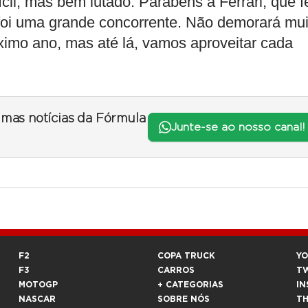
il, mas bem lutado. Parabéns à Ferrari, que f
foi uma grande concorrente. Não demorará mui
imo ano, mas até lá, vamos aproveitar cada
timas notícias da Fórmula
Junte-se ao nosso canal!
F2
COPA TRUCK
Y
F3
CARROS
T
MOTOGP
+ CATEGORIAS
IN
NASCAR
SOBRE NÓS
T