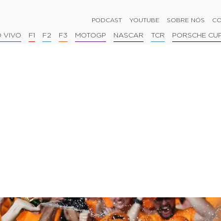
PODCAST
YOUTUBE
SOBRE NÓS
CO
 VIVO
F1
F2
F3
MOTOGP
NASCAR
TCR
PORSCHE CU