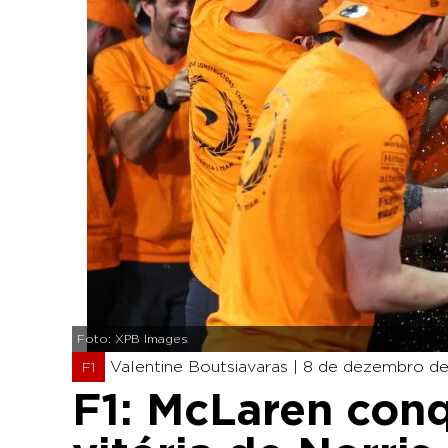
Foto: XPB Images
Valentine Boutsiavaras |
8 de dezembro de 
F1
F1: McLaren conq