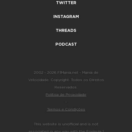
TWITTER
INSTAGRAM
THREADS
PODCAST
2002 - 2026 F1Mania.net - Mania de
Velocidade. Copyright. Todos os Direitos
Reservados.
Política de Privacidade
-
Termos e Condições
This website is unofficial and is not
associated in any way with the Formula 1