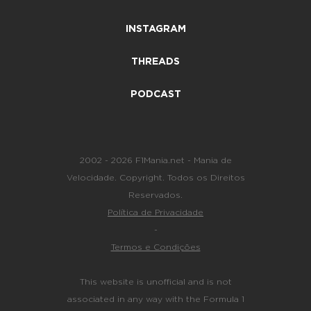
INSTAGRAM
THREADS
PODCAST
2002 - 2026 F1Mania.net - Mania de
Velocidade. Copyright. Todos os Direitos
Reservados.
Política de Privacidade
-
Termos e Condições
This website is unofficial and is not
associated in any way with the Formula 1