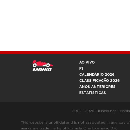
AO VIVO
F1
CALENDÁRIO 2026
CLASSIFICAÇÃO 2026
ANOS ANTERIORES
ESTATÍSTICAS
2002 - 2026 F1Mania.net - Mani
This website is unofficial and is not associated in any
marks are trade marks of Formula One Licensing B.V.