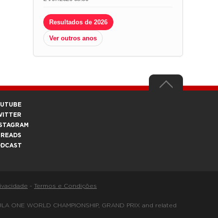
Resultados de 2026
Ver outros anos
OUTUBE
WITTER
STAGRAM
HREADS
ODCAST
rivacidade
-
Termos e Condições
FORMULA ONE WORLD CHAMPIONSHIP, GRAND PRIX and related