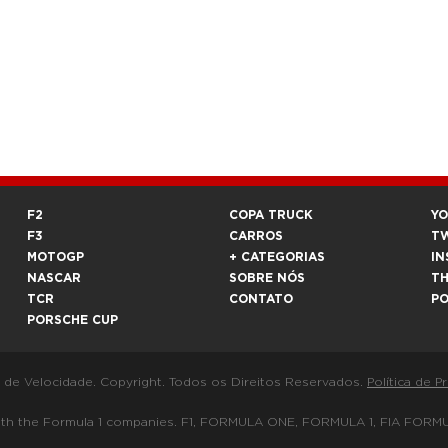
F2
COPA TRUCK
Y
F3
CARROS
T
MOTOGP
+ CATEGORIAS
IN
NASCAR
SOBRE NÓS
T
TCR
CONTATO
P
PORSCHE CUP
a de Velocidade. Copyright. Todos os Direitos Reservados.
Política de P
 way with the Formula 1 companies. F1, FORMULA ONE, FORMULA 1, FIA 