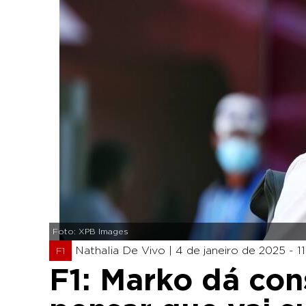
Foto: XPB Images
Nathalia De Vivo |
4 de janeiro de 2025 - 1
F1
F1: Marko dá co