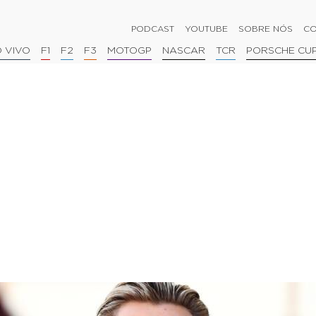
PODCAST
YOUTUBE
SOBRE NÓS
CO
 VIVO
F1
F2
F3
MOTOGP
NASCAR
TCR
PORSCHE CU