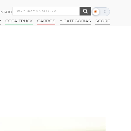
☀
☾
NTATO
Alternar
modo
P
COPA TRUCK
CARROS
+ CATEGORIAS
SCORE
escuro