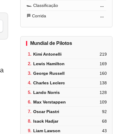
🏎️ Classificação
...
🏁 Corrida
...
Mundial de Pilotos
1.
Kimi Antonelli
219
2.
Lewis Hamilton
169
 a
3.
George Russell
160
4.
Charles Leclerc
138
5.
Lando Norris
128
6.
Max Verstappen
109
7.
Oscar Piastri
92
8.
Isack Hadjar
68
9.
Liam Lawson
43