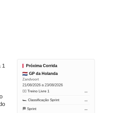
 1
Próxima Corrida
GP da Holanda
Zandvoort
21/08/2026 a 23/08/2026
🏋️‍♂️ Treino Livre 1
...
o
🏎️ Classificação Sprint
...
do
🏁 Sprint
...