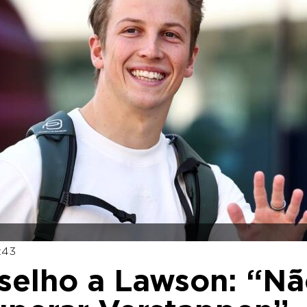
1:43
nselho a Lawson: “N