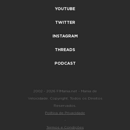
YOUTUBE
TWITTER
INSTAGRAM
THREADS
PODCAST
2002 - 2026 F1Mania.net - Mania de
Velocidade. Copyright. Todos os Direitos
Reservados.
Política de Privacidade
-
Termos e Condições