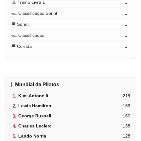
🏋️‍♂️ Treino Livre 1
...
🏎️ Classificação Sprint
...
🏁 Sprint
...
🏎️ Classificação
...
🏁 Corrida
...
Mundial de Pilotos
1.
Kimi Antonelli
219
2.
Lewis Hamilton
169
3.
George Russell
160
4.
Charles Leclerc
138
5.
Lando Norris
128