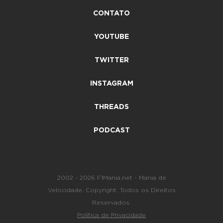
CONTATO
YOUTUBE
TWITTER
INSTAGRAM
THREADS
PODCAST
2002 - 2026 F1Mania.net - Mania de
Velocidade. Copyright. Todos os Direitos
Reservados.
Política de Privacidade