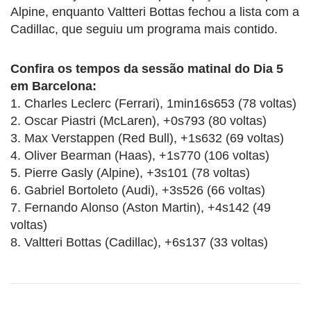
Alpine, enquanto Valtteri Bottas fechou a lista com a
Cadillac, que seguiu um programa mais contido.
Confira os tempos da sessão matinal do Dia 5
em Barcelona:
1. Charles Leclerc (Ferrari), 1min16s653 (78 voltas)
2. Oscar Piastri (McLaren), +0s793 (80 voltas)
3. Max Verstappen (Red Bull), +1s632 (69 voltas)
4. Oliver Bearman (Haas), +1s770 (106 voltas)
5. Pierre Gasly (Alpine), +3s101 (78 voltas)
6. Gabriel Bortoleto (Audi), +3s526 (66 voltas)
7. Fernando Alonso (Aston Martin), +4s142 (49
voltas)
8. Valtteri Bottas (Cadillac), +6s137 (33 voltas)