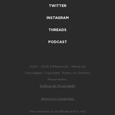
TWITTER
INSTAGRAM
THREADS
PODCAST
2002 - 2026 F1Mania.net - Mania de
Velocidade. Copyright. Todos os Direitos
Reservados.
Política de Privacidade
-
Termos e Condições
This website is unofficial and is not