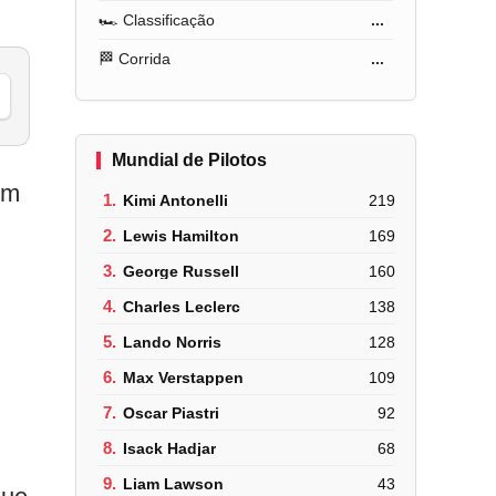
🏎️ Classificação
...
🏁 Corrida
...
Mundial de Pilotos
um
1.
Kimi Antonelli
219
2.
Lewis Hamilton
169
3.
George Russell
160
4.
Charles Leclerc
138
5.
Lando Norris
128
6.
Max Verstappen
109
7.
Oscar Piastri
92
8.
Isack Hadjar
68
9.
Liam Lawson
43