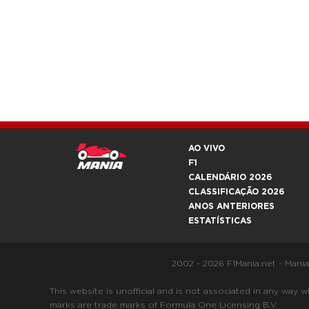
AO VIVO
F1
CALENDÁRIO 2026
CLASSIFICAÇÃO 2026
ANOS ANTERIORES
ESTATÍSTICAS
2002 - 2026 F1Mania.net - Mani
This website is unofficial and is not associated in any
marks are trade marks of Formula One Licensing B.V.