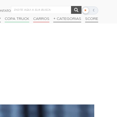
☀
☾
NTATO
Alternar
modo
P
COPA TRUCK
CARROS
+ CATEGORIAS
SCORE
escuro