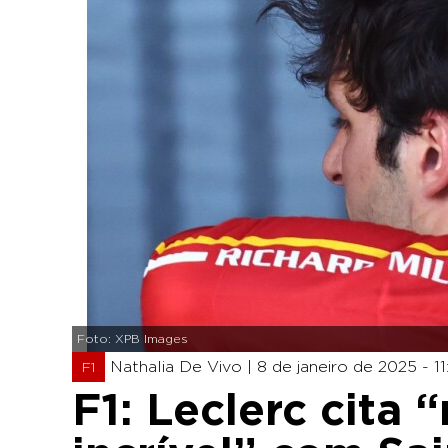
Foto: XPB Images
Nathalia De Vivo |
8 de janeiro de 2025 - 11
F1
F1: Leclerc cita