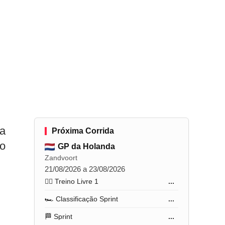
na
Próxima Corrida
ro
GP da Holanda
Zandvoort
21/08/2026 a 23/08/2026
🏋️‍♂️ Treino Livre 1
...
🏎️ Classificação Sprint
...
🏁 Sprint
...