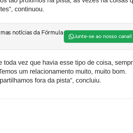
os tão próximos na pista, às vezes há coisas 
es”, continuou.
timas notícias da Fórmula
Junte-se ao nosso canal!
 toda vez que havia esse tipo de coisa, semp
 Temos um relacionamento muito, muito bom.
tilhamos fora da pista”, concluiu.