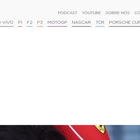
PODCAST
YOUTUBE
SOBRE NÓS
CO
 VIVO
F1
F2
F3
MOTOGP
NASCAR
TCR
PORSCHE CU