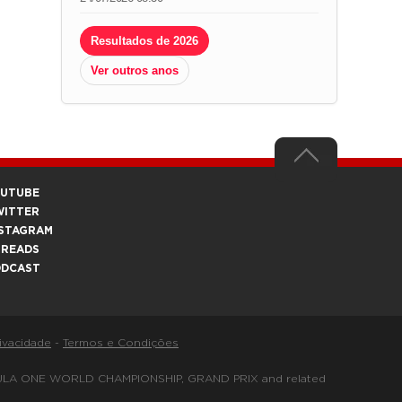
Resultados de 2026
Ver outros anos
OUTUBE
WITTER
STAGRAM
HREADS
ODCAST
rivacidade
-
Termos e Condições
FORMULA ONE WORLD CHAMPIONSHIP, GRAND PRIX and related