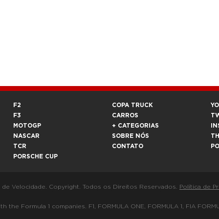
F2
COPA TRUCK
Y
F3
CARROS
T
MOTOGP
+ CATEGORIAS
IN
NASCAR
SOBRE NÓS
T
TCR
CONTATO
P
PORSCHE CUP
a de Velocidade. Copyright. Todos os Direitos Reservados.
Política de P
 way with the Formula 1 companies. F1, FORMULA ONE, FORMULA 1, FIA 