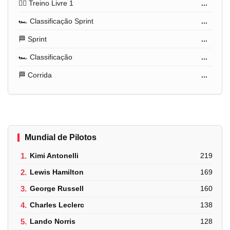
🏋️‍♂️ Treino Livre 1
...
🏎️ Classificação Sprint
...
🏁 Sprint
...
🏎️ Classificação
...
🏁 Corrida
...
Mundial de Pilotos
1.
Kimi Antonelli
219
2.
Lewis Hamilton
169
3.
George Russell
160
4.
Charles Leclerc
138
5.
Lando Norris
128