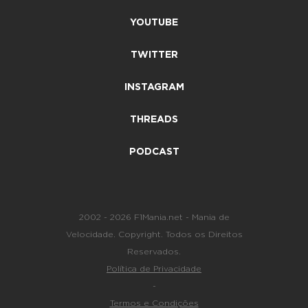
YOUTUBE
TWITTER
INSTAGRAM
THREADS
PODCAST
2002 - 2026 F1Mania.net - Mania de
Velocidade. Copyright. Todos os Direitos
Reservados.
Política de Privacidade
-
Termos e Condições