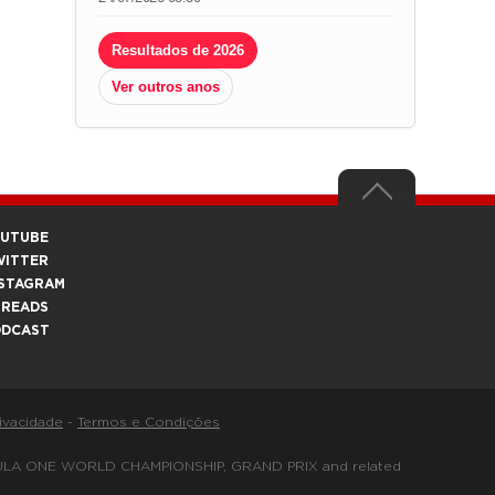
Resultados de 2026
Ver outros anos
OUTUBE
WITTER
STAGRAM
HREADS
ODCAST
rivacidade
-
Termos e Condições
FORMULA ONE WORLD CHAMPIONSHIP, GRAND PRIX and related