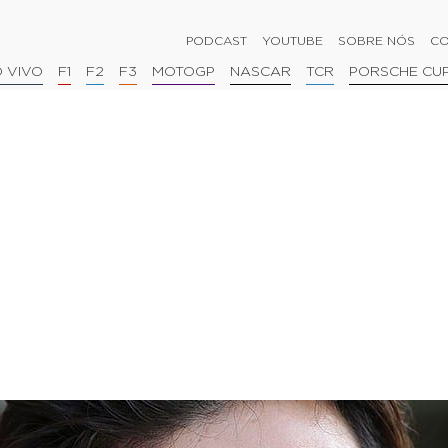
PODCAST
YOUTUBE
SOBRE NÓS
CO
 VIVO
F1
F2
F3
MOTOGP
NASCAR
TCR
PORSCHE CU