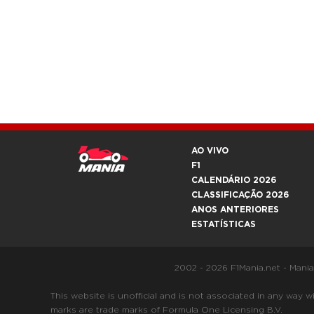
AO VIVO
F1
CALENDÁRIO 2026
CLASSIFICAÇÃO 2026
ANOS ANTERIORES
ESTATÍSTICAS
2002 - 2026 F1Mania.net - Mani
This website is unofficial and is not associated in any
marks are trade marks of Formula One Licensing B.V.