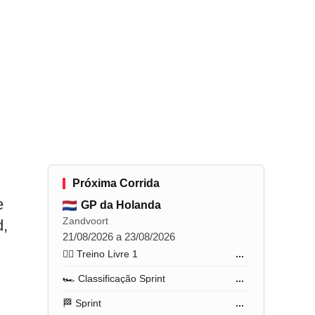
Próxima Corrida
e
GP da Holanda
Zandvoort
d,
21/08/2026 a 23/08/2026
🏋️‍♂️ Treino Livre 1
...
🏎️ Classificação Sprint
...
🏁 Sprint
...