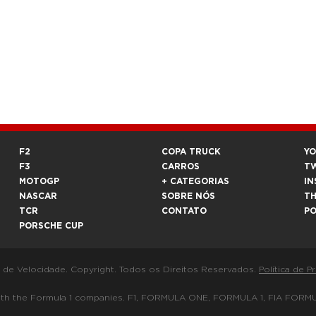
F2
COPA TRUCK
Y
F3
CARROS
T
MOTOGP
+ CATEGORIAS
IN
NASCAR
SOBRE NÓS
T
TCR
CONTATO
P
PORSCHE CUP
a de Velocidade. Copyright. Todos os Direitos Reservados.
Política de P
 way with the Formula 1 companies. F1, FORMULA ONE, FORMULA 1, FIA 