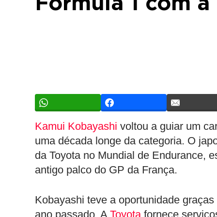
Fórmula 1 com a
Kamui Kobayashi
voltou a guiar um ca
uma década longe da categoria. O japo
da Toyota no Mundial de Endurance, es
antigo palco do GP da França.
Kobayashi teve a oportunidade graças 
ano passado. A
Toyota
fornece serviço