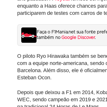
enquanto a Haas oferece chances para 
participarem de testes com carros de 
Faça o F1Mania.net sua fonte pref
também no
Google Discover
.
O piloto Ryo Hirawaka também se benefi
com a equipe norte-americana, sendo
Barcelona. Além disso, ele é oficialme
Esteban Ocon.
Depois que deixou a F1 em 2014, Koba
WEC, sendo campeão em 2019 e 2021. 
na tradicional 24 Horas de Le Mans.