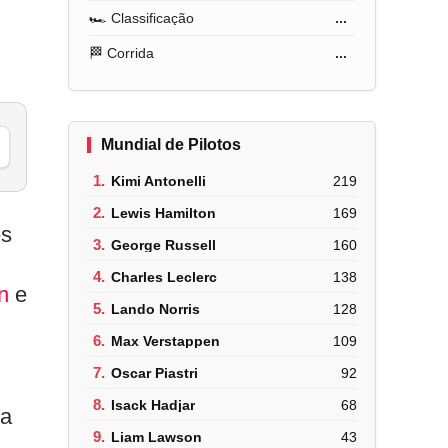
🏎️ Classificação
...
🏁 Corrida
...
Mundial de Pilotos
1.
Kimi Antonelli
219
2.
Lewis Hamilton
169
es
3.
George Russell
160
4.
Charles Leclerc
138
n
e
5.
Lando Norris
128
6.
Max Verstappen
109
7.
Oscar Piastri
92
8.
Isack Hadjar
68
ia
9.
Liam Lawson
43