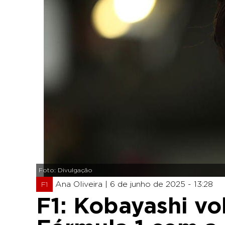
Foto: Divulgação
Ana Oliveira |
6 de junho de 2025 - 13:28
F1
F1: Kobayashi vo