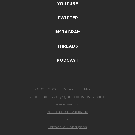
YOUTUBE
TWITTER
INSTAGRAM
THREADS
PODCAST
2002 - 2026 F1Mania.net - Mania de
Velocidade. Copyright. Todos os Direitos
Reservados.
Política de Privacidade
-
Termos e Condições