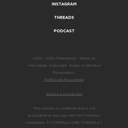
INSTAGRAM
THREADS
PODCAST
2002 - 2026 F1Mania.net - Mania de
Velocidade. Copyright. Todos os Direitos
Reservados.
Política de Privacidade
-
Termos e Condições
This website is unofficial and is not
associated in any way with the Formula 1
companies. F1, FORMULA ONE, FORMULA 1,