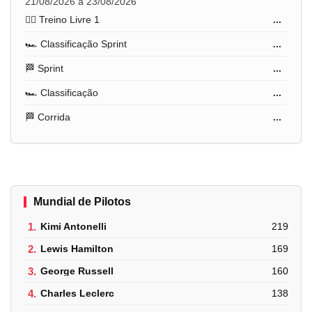
21/08/2026 a 23/08/2026
🏋️‍♂️ Treino Livre 1
...
🏎️ Classificação Sprint
...
🏁 Sprint
...
🏎️ Classificação
...
🏁 Corrida
...
Mundial de Pilotos
1.
Kimi Antonelli
219
2.
Lewis Hamilton
169
3.
George Russell
160
4.
Charles Leclerc
138