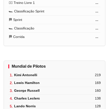
🏋️‍♂️ Treino Livre 1
...
🏎️ Classificação Sprint
...
🏁 Sprint
...
🏎️ Classificação
...
🏁 Corrida
...
Mundial de Pilotos
1.
Kimi Antonelli
219
2.
Lewis Hamilton
169
3.
George Russell
160
4.
Charles Leclerc
138
5.
Lando Norris
128