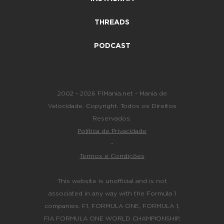
THREADS
PODCAST
2002 - 2026 F1Mania.net - Mania de
Velocidade. Copyright. Todos os Direitos
Reservados.
Política de Privacidade
-
Termos e Condições
This website is unofficial and is not
associated in any way with the Formula 1
companies. F1, FORMULA ONE, FORMULA 1,
FIA FORMULA ONE WORLD CHAMPIONSHIP,