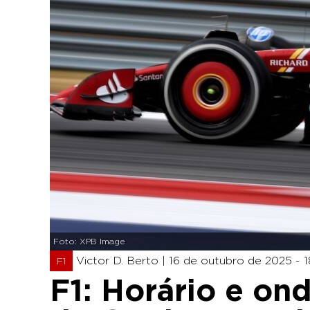
Foto: XPB Image
Victor D. Berto |
16 de outubro de 2025 - 1
F1
F1: Horário e ond