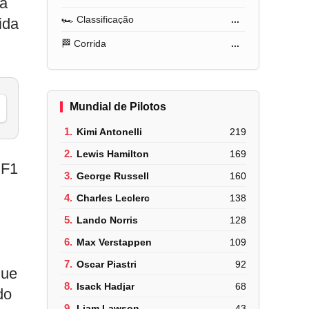
 a
🏎️ Classificação
...
ida
🏁 Corrida
...
Mundial de Pilotos
1.
Kimi Antonelli
219
2.
Lewis Hamilton
169
 F1
3.
George Russell
160
4.
Charles Leclerc
138
5.
Lando Norris
128
6.
Max Verstappen
109
7.
Oscar Piastri
92
que
8.
Isack Hadjar
68
do
9.
Liam Lawson
43