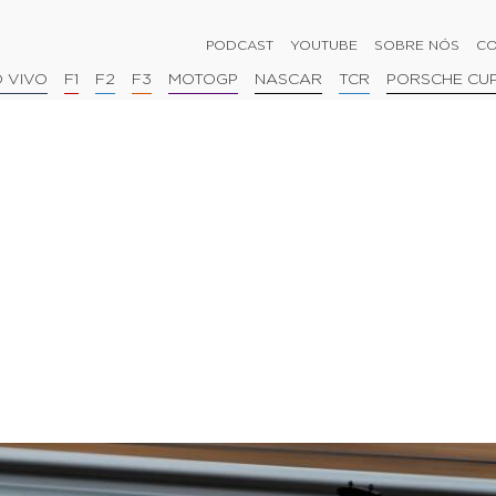
PODCAST
YOUTUBE
SOBRE NÓS
CO
 VIVO
F1
F2
F3
MOTOGP
NASCAR
TCR
PORSCHE CU