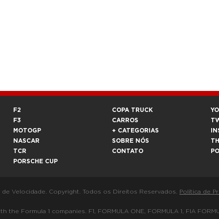
F2
COPA TRUCK
Y
F3
CARROS
T
MOTOGP
+ CATEGORIAS
IN
NASCAR
SOBRE NÓS
T
TCR
CONTATO
P
PORSCHE CUP
a de Velocidade. Copyright. Todos os Direitos Reservados.
Política de P
 way with the Formula 1 companies. F1, FORMULA ONE, FORMULA 1, FIA 