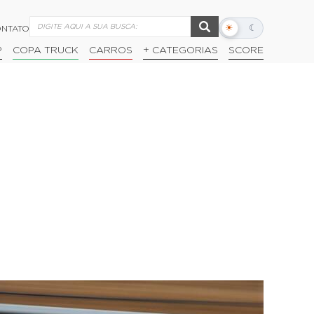
☀
☾
NTATO
Alternar
modo
P
COPA TRUCK
CARROS
+ CATEGORIAS
SCORE
escuro