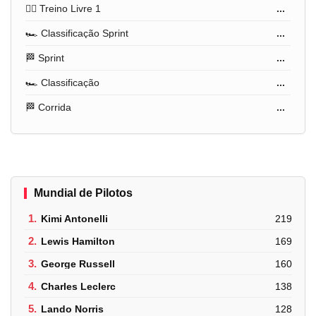
🏋️‍♂️ Treino Livre 1
...
🏎️ Classificação Sprint
...
🏁 Sprint
...
🏎️ Classificação
...
🏁 Corrida
...
Mundial de Pilotos
1.
Kimi Antonelli
219
2.
Lewis Hamilton
169
3.
George Russell
160
4.
Charles Leclerc
138
5.
Lando Norris
128