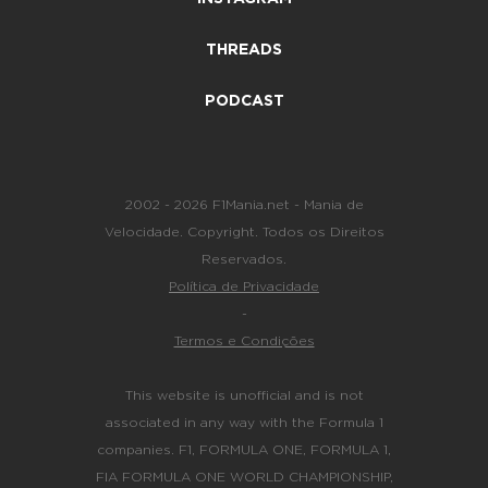
THREADS
PODCAST
2002 - 2026 F1Mania.net - Mania de
Velocidade. Copyright. Todos os Direitos
Reservados.
Política de Privacidade
-
Termos e Condições
This website is unofficial and is not
associated in any way with the Formula 1
companies. F1, FORMULA ONE, FORMULA 1,
FIA FORMULA ONE WORLD CHAMPIONSHIP,