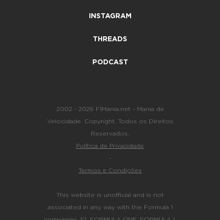
INSTAGRAM
THREADS
PODCAST
2002 - 2026 F1Mania.net - Mania de
Velocidade. Copyright. Todos os Direitos
Reservados.
Política de Privacidade
-
Termos e Condições
This website is unofficial and is not
associated in any way with the Formula 1
companies. F1, FORMULA ONE, FORMULA 1,