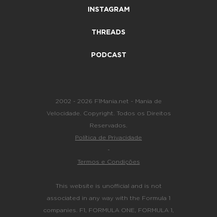
INSTAGRAM
THREADS
PODCAST
2002 - 2026 F1Mania.net - Mania de
Velocidade. Copyright. Todos os Direitos
Reservados.
Política de Privacidade
-
Termos e Condições
This website is unofficial and is not
associated in any way with the Formula 1
companies. F1, FORMULA ONE, FORMULA 1,