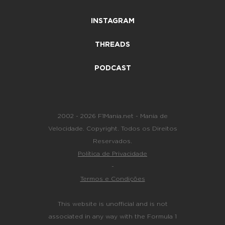
INSTAGRAM
THREADS
PODCAST
2002 - 2026 F1Mania.net - Mania de
Velocidade. Copyright. Todos os Direitos
Reservados.
Política de Privacidade
-
Termos e Condições
This website is unofficial and is not
associated in any way with the Formula 1