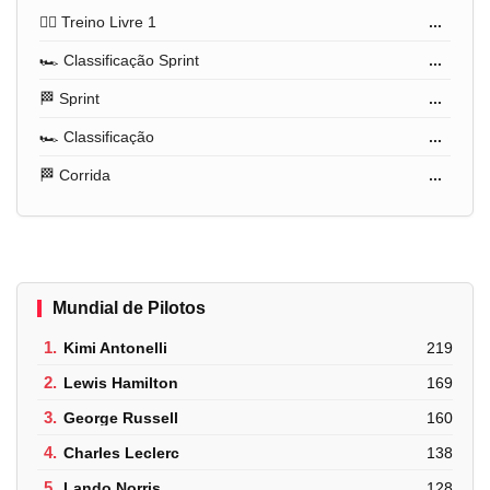
🏋️‍♂️ Treino Livre 1
...
🏎️ Classificação Sprint
...
🏁 Sprint
...
🏎️ Classificação
...
🏁 Corrida
...
Mundial de Pilotos
1.
Kimi Antonelli
219
2.
Lewis Hamilton
169
3.
George Russell
160
4.
Charles Leclerc
138
5.
Lando Norris
128