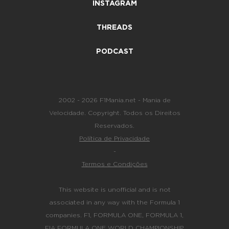
INSTAGRAM
THREADS
PODCAST
2002 - 2026 F1Mania.net - Mania de
Velocidade. Copyright. Todos os Direitos
Reservados.
Política de Privacidade
-
Termos e Condições
This website is unofficial and is not
associated in any way with the Formula 1
companies. F1, FORMULA ONE, FORMULA 1,
FIA FORMULA ONE WORLD CHAMPIONSHIP,