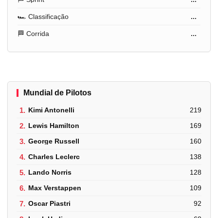
🏎️ Classificação
...
🏁 Corrida
...
Mundial de Pilotos
1.
Kimi Antonelli
219
2.
Lewis Hamilton
169
3.
George Russell
160
4.
Charles Leclerc
138
5.
Lando Norris
128
6.
Max Verstappen
109
7.
Oscar Piastri
92