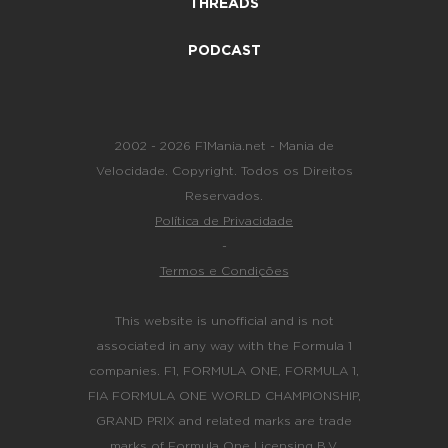
THREADS
PODCAST
2002 - 2026 F1Mania.net - Mania de
Velocidade. Copyright. Todos os Direitos
Reservados.
Política de Privacidade
-
Termos e Condições
This website is unofficial and is not
associated in any way with the Formula 1
companies. F1, FORMULA ONE, FORMULA 1,
FIA FORMULA ONE WORLD CHAMPIONSHIP,
GRAND PRIX and related marks are trade
marks of Formula One Licensing B.V.