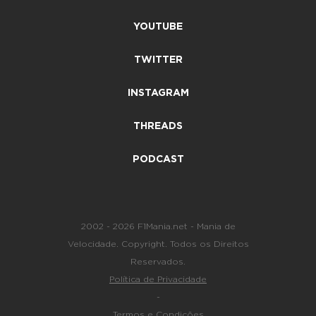
YOUTUBE
TWITTER
INSTAGRAM
THREADS
PODCAST
2002 - 2026 F1Mania.net - Mania de
Velocidade. Copyright. Todos os Direitos
Reservados.
Política de Privacidade
-
Termos e Condições