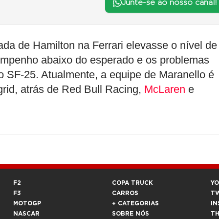
Junte-se ao nosso canal!
gada de Hamilton na Ferrari elevasse o nível de
empenho abaixo do esperado e os problemas
do SF-25. Atualmente, a equipe de Maranello é
rid, atrás de Red Bull Racing,
McLaren
e
F2
COPA TRUCK
Y
F3
CARROS
T
MOTOGP
+ CATEGORIAS
IN
NASCAR
SOBRE NÓS
T