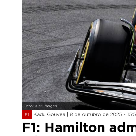
Foto: XPB Images
Kadu Gouvêa |
8 de outubro de 2025 - 15:
F1
F1: Hamilton adm