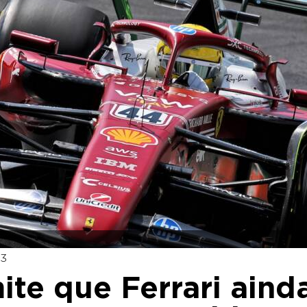
53
ite que Ferrari aind