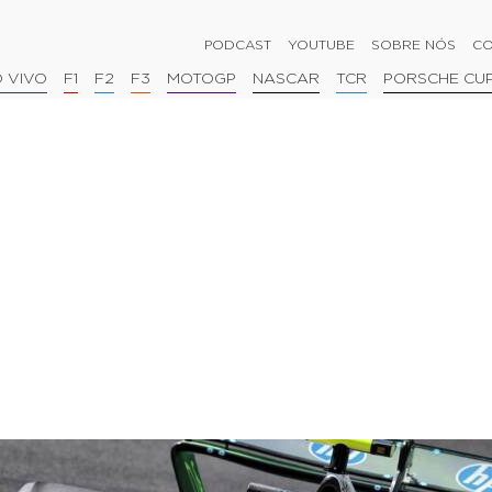
PODCAST
YOUTUBE
SOBRE NÓS
CO
 VIVO
F1
F2
F3
MOTOGP
NASCAR
TCR
PORSCHE CU