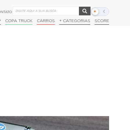
☀
☾
NTATO
Alternar
modo
P
COPA TRUCK
CARROS
+ CATEGORIAS
SCORE
escuro