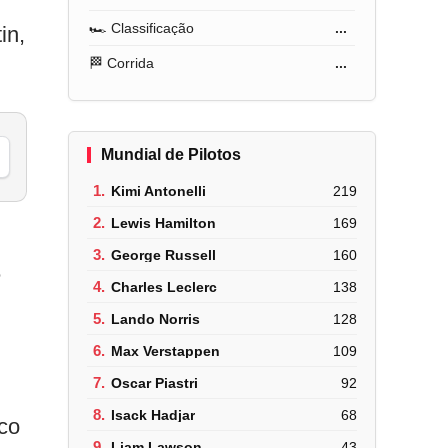
🏎️ Classificação
...
in,
🏁 Corrida
...
Mundial de Pilotos
1.
Kimi Antonelli
219
2.
Lewis Hamilton
169
3.
George Russell
160
e
4.
Charles Leclerc
138
5.
Lando Norris
128
6.
Max Verstappen
109
7.
Oscar Piastri
92
8.
Isack Hadjar
68
co
9.
Liam Lawson
43