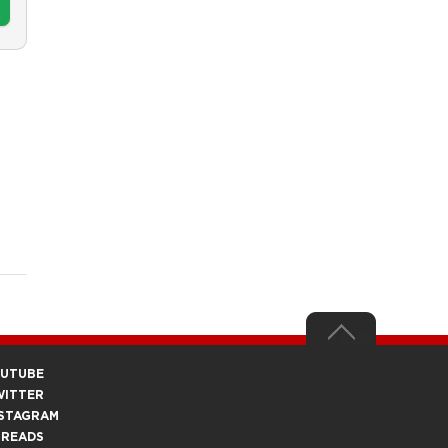
OUTUBE
WITTER
STAGRAM
HREADS