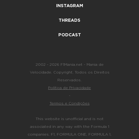
INSTAGRAM
THREADS
PODCAST
2002 - 2026 F1Mania.net - Mania de
Velocidade. Copyright. Todos os Direitos
Reservados.
Política de Privacidade
-
Termos e Condições
This website is unofficial and is not
associated in any way with the Formula 1
companies. F1, FORMULA ONE, FORMULA 1,