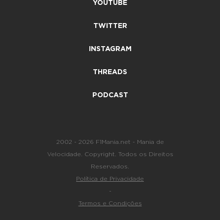
YOUTUBE
TWITTER
INSTAGRAM
THREADS
PODCAST
2002 - 2026 F1Mania.net - Mania de
Velocidade. Copyright. Todos os Direitos
Reservados.
Política de Privacidade
-
Termos e Condições