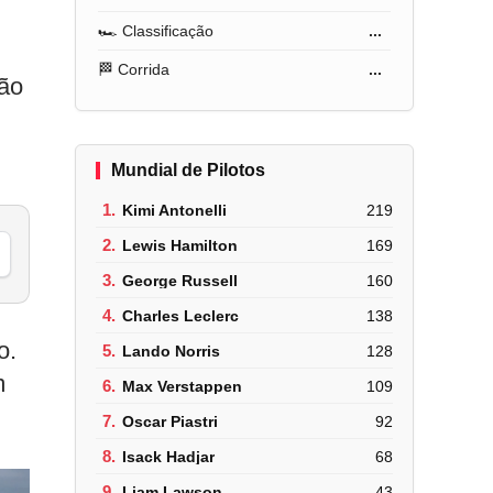
🏎️ Classificação
...
🏁 Corrida
...
ção
Mundial de Pilotos
1.
Kimi Antonelli
219
2.
Lewis Hamilton
169
3.
George Russell
160
4.
Charles Leclerc
138
o.
5.
Lando Norris
128
m
6.
Max Verstappen
109
7.
Oscar Piastri
92
8.
Isack Hadjar
68
9.
Liam Lawson
43