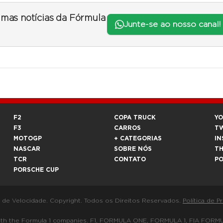
timas notícias da Fórmula
Junte-se ao nosso canal!
F2
COPA TRUCK
Y
F3
CARROS
T
MOTOGP
+ CATEGORIAS
IN
NASCAR
SOBRE NÓS
T
TCR
CONTATO
P
PORSCHE CUP
a de Velocidade. Copyright. Todos os Direitos Reservados.
Política de P
 way with the Formula 1 companies. F1, FORMULA ONE, FORMULA 1, FIA 