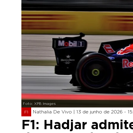
Foto: XPB Images
Nathalia De Vivo |
13 de junho de 2026 - 15
F1
F1: Hadjar admit