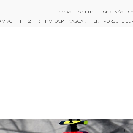
PODCAST
YOUTUBE
SOBRE NÓS
CO
 VIVO
F1
F2
F3
MOTOGP
NASCAR
TCR
PORSCHE CU