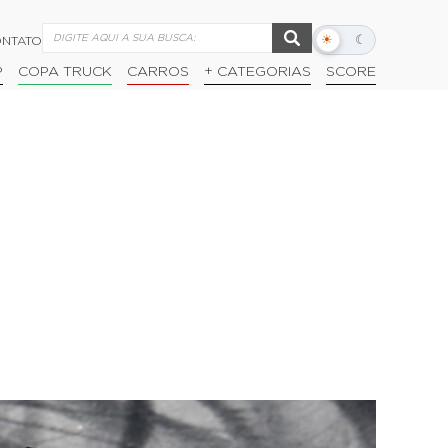
☀
☾
NTATO
Alternar
modo
P
COPA TRUCK
CARROS
+ CATEGORIAS
SCORE
escuro