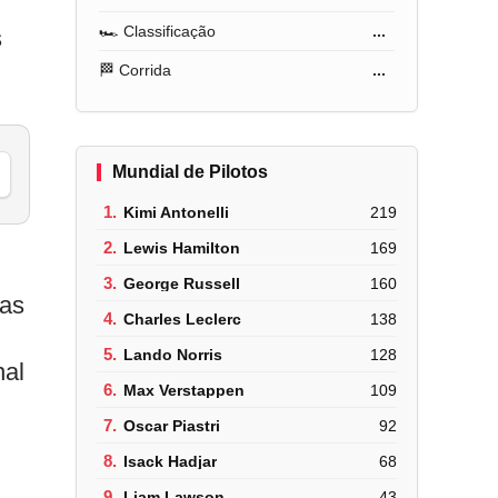
🏎️ Classificação
...
s
🏁 Corrida
...
Mundial de Pilotos
1.
Kimi Antonelli
219
2.
Lewis Hamilton
169
3.
George Russell
160
aas
4.
Charles Leclerc
138
5.
Lando Norris
128
nal
6.
Max Verstappen
109
7.
Oscar Piastri
92
8.
Isack Hadjar
68
9.
Liam Lawson
43