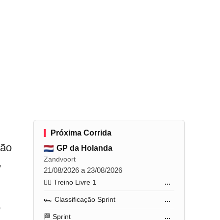
Próxima Corrida
ção
GP da Holanda
Zandvoort
,
21/08/2026 a 23/08/2026
🏋️‍♂️ Treino Livre 1
...
🏎️ Classificação Sprint
...
o
🏁 Sprint
...