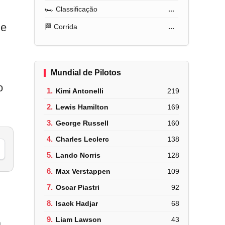
🏎️ Classificação
...
 e
🏁 Corrida
...
Mundial de Pilotos
o
1.
Kimi Antonelli
219
2.
Lewis Hamilton
169
3.
George Russell
160
4.
Charles Leclerc
138
5.
Lando Norris
128
6.
Max Verstappen
109
7.
Oscar Piastri
92
8.
Isack Hadjar
68
9.
Liam Lawson
43
a