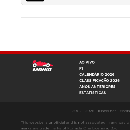
AO VIVO
F1
CALENDÁRIO 2026
CLASSIFICAÇÃO 2026
ANOS ANTERIORES
ESTATÍSTICAS
2002 - 2026 F1Mania.net - Mani
This website is unofficial and is not associated in any
marks are trade marks of Formula One Licensing B.V.