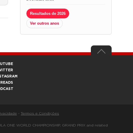
Resultados de 2026
Ver outros anos
OUTUBE
WITTER
STAGRAM
HREADS
ODCAST
rivacidade
-
Termos e Condições
FORMULA ONE WORLD CHAMPIONSHIP, GRAND PRIX and related