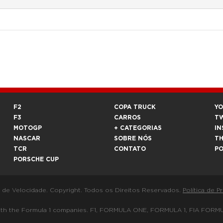
F2
COPA TRUCK
Y
F3
CARROS
T
MOTOGP
+ CATEGORIAS
IN
NASCAR
SOBRE NÓS
T
TCR
CONTATO
P
PORSCHE CUP
a de Velocidade. Copyright. Todos os Direitos Reservados.
Política de P
 way with the Formula 1 companies. F1, FORMULA ONE, FORMULA 1, FIA 