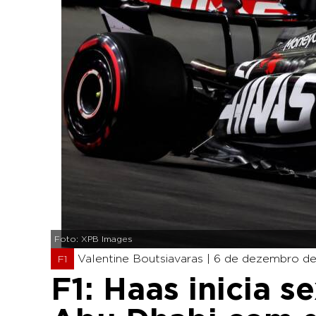
Foto: XPB Images
Valentine Boutsiavaras |
6 de dezembro de
F1
F1: Haas inicia s