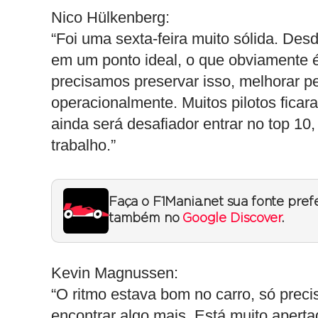
Nico Hülkenberg:
“Foi uma sexta-feira muito sólida. De
em um ponto ideal, o que obviamente 
precisamos preservar isso, melhorar p
operacionalmente. Muitos pilotos ficar
ainda será desafiador entrar no top 10
trabalho.”
Faça o F1Mania.net sua fonte pref
também no
Google Discover
.
Kevin Magnussen:
“O ritmo estava bom no carro, só prec
encontrar algo mais. Está muito aper