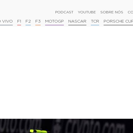
PODCAST
YOUTUBE
SOBRE NÓS
CO
 VIVO
F1
F2
F3
MOTOGP
NASCAR
TCR
PORSCHE CU