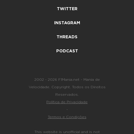
TWITTER
INSTAGRAM
THREADS
PODCAST
2002 - 2026 F1Mania.net - Mania de
Velocidade. Copyright. Todos os Direitos
Reservados.
Política de Privacidade
-
Termos e Condições
This website is unofficial and is not