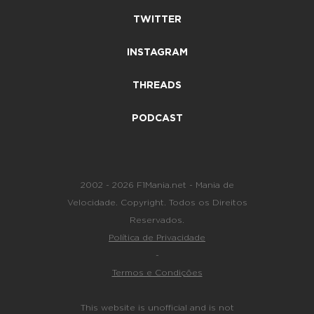
TWITTER
INSTAGRAM
THREADS
PODCAST
2002 - 2026 F1Mania.net - Mania de
Velocidade. Copyright. Todos os Direitos
Reservados.
Política de Privacidade
-
Termos e Condições
This website is unofficial and is not