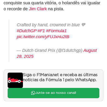
conquiste sua quarta vitória, o holandês vai igualar
o recorde de
Jim Clark
na pista.
Crafted by hand, crowned in blue 💙
#DutchGP
#F1
#Formula1
pic.twitter.com/yFUJxHu2tB
— Dutch Grand Prix (@f1dutchgp)
August
28, 2025
Siga o F1Mania.net e receba as últimas
notícias da Fórmula 1 pelo WhatsApp.
Junte-se ao nosso canal!